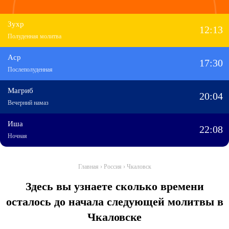
Зухр
12:13
Полуденная молитва
Аср
17:30
Послеполуденная
Магриб
20:04
Вечерний намаз
Иша
22:08
Ночная
Главная
›
Россия
›
Чкаловск
Здесь вы узнаете сколько времени
осталось до начала следующей молитвы в
Чкаловске