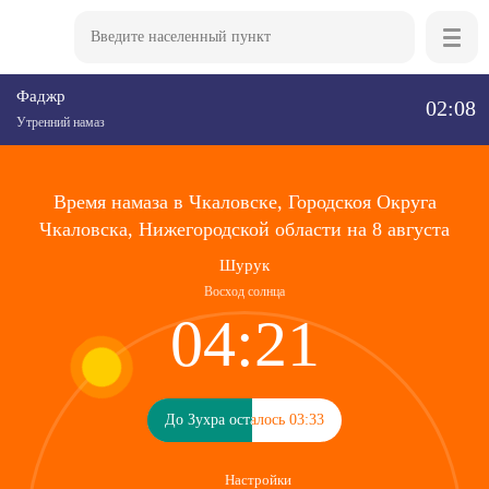
Фаджр
02:08
Утренний намаз
Время намаза в Чкаловске, Городскоя Округа
Чкаловска, Нижегородской области на 8 августа
Шурук
Восход солнца
04:21
До Зухра осталось 03:33
До Зухра осталось 03:33
Настройки