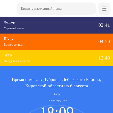
Фаджр
02:41
Утренний намаз
Шурук
04:50
Восход солнца
Зухр
12:49
Полуденная молитва
Время намаза в Дуброве, Лебяжского Района,
Кировской области на 6 августа
Аср
Послеполуденная
18:09