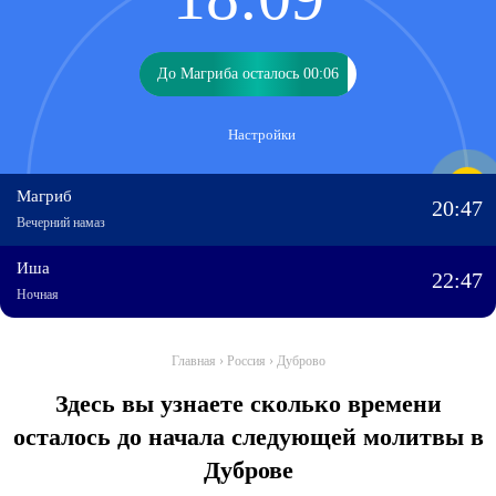
До Магриба осталось 00:06
До Магриба осталось 00:06
Настройки
Магриб
20:47
Вечерний намаз
Иша
22:47
Ночная
Главная
›
Россия
›
Дуброво
Здесь вы узнаете сколько времени
осталось до начала следующей молитвы в
Дуброве