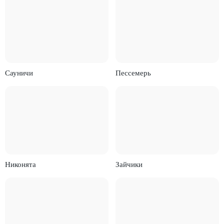
Сауничи
Пессемерь
Никонята
Зайчики