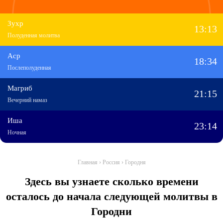
Зухр
13:13
Полуденная молитва
Аср
18:34
Послеполуденная
Магриб
21:15
Вечерний намаз
Иша
23:14
Ночная
Главная
›
Россия
›
Городня
Здесь вы узнаете сколько времени
осталось до начала следующей молитвы в
Городни