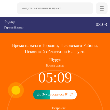
Фаджр
03:03
Утренний намаз
Время намаза в Городни, Псковского Района,
Псковской области на 6 августа
Шурук
Восход солнца
05:09
До Зухра осталось 04:57
До Зухра осталось 04:57
Настройки