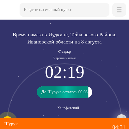
Время намаза в Иудкине, Тейковского Района,
Ивановской области на 8 августа
Фаджр
Утренний намаз
02:19
До Шурука осталось 00:08
До Шурука осталось 00:08
Ханафитский
Шурук
04:31