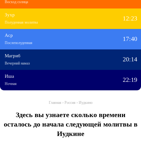
Восход солнца
Зухр
12:23
Полуденная молитва
Аср
17:40
Послеполуденная
Магриб
20:14
Вечерний намаз
Иша
22:19
Ночная
Главная
›
Россия
›
Иудкино
Здесь вы узнаете сколько времени
осталось до начала следующей молитвы в
Иудкине