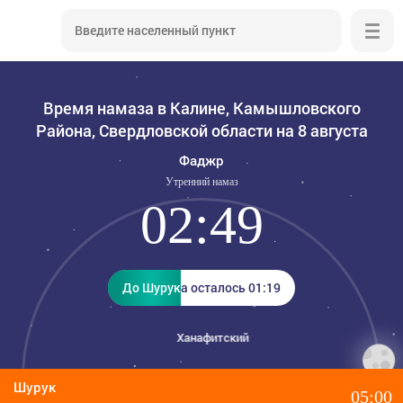
Время намаза в Калине, Камышловского
Района, Свердловской области на 8 августа
Фаджр
Утренний намаз
02:49
До Шурука осталось 01:19
До Шурука осталось 01:19
Ханафитский
Шурук
05:00