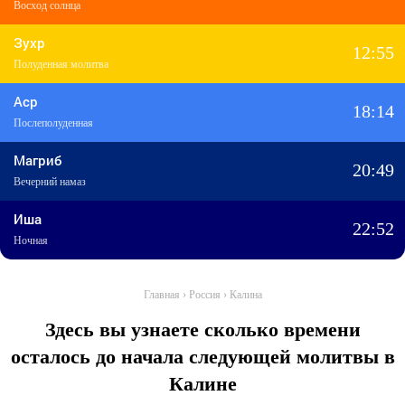
Восход солнца
Зухр
12:55
Полуденная молитва
Аср
18:14
Послеполуденная
Магриб
20:49
Вечерний намаз
Иша
22:52
Ночная
Главная
›
Россия
›
Калина
Здесь вы узнаете сколько времени
осталось до начала следующей молитвы в
Калине