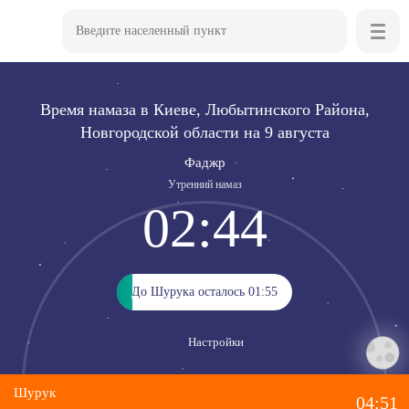
Время намаза в Киеве, Любытинского Района,
Новгородской области на 9 августа
Фаджр
Утренний намаз
02:44
До Шурука осталось 01:55
До Шурука осталось 01:55
Настройки
Шурук
04:51