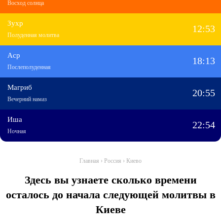
Восход солнца
Зухр
12:53
Полуденная молитва
Аср
18:13
Послеполуденная
Магриб
20:55
Вечерний намаз
Иша
22:54
Ночная
Главная
›
Россия
›
Киево
Здесь вы узнаете сколько времени
осталось до начала следующей молитвы в
Киеве