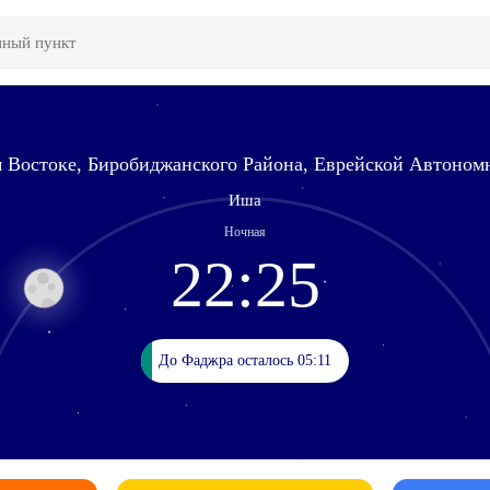
 Востоке, Биробиджанского Района, Еврейской Автономн
Иша
Ночная
22:25
До Фаджра осталось 05:11
До Фаджра осталось 05:11