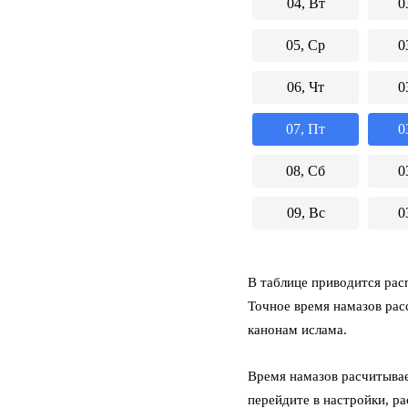
04, Вт
0
05, Ср
0
06, Чт
0
07, Пт
0
08, Сб
0
09, Вс
0
В таблице приводится расп
Точное время намазов рас
канонам ислама.
Время намазов расчитывае
перейдите в настройки, р