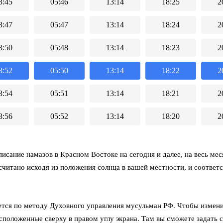
3:45
05:46
13:14
18:25
2
3:47
05:47
13:14
18:24
2
3:50
05:48
13:14
18:23
2
3:52
05:50
13:14
18:22
2
3:54
05:51
13:14
18:21
2
3:56
05:52
13:14
18:20
2
исание намазов в Красном Востоке на сегодня и далее, на весь мес
считано исходя из положения солнца в вашей местности, и соответ
тся по методу Духовного управления мусульман РФ. Чтобы измени
асположенные сверху в правом углу экрана. Там вы сможете задать 