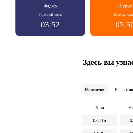
Фаджр
Шурук
Утренний намаз
Восход солн
03:52
05:5
Здесь вы узна
На неделю
На весь а
Дата
Ф
03, Пн
0