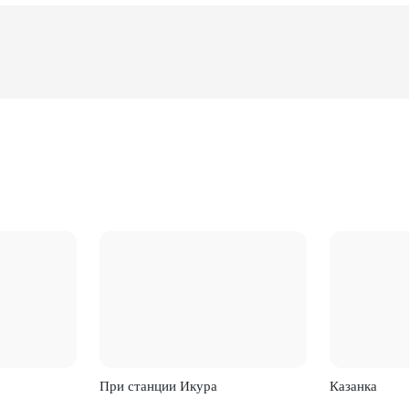
При станции Икура
Казанка