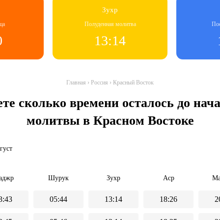
Зухр
ца
Полуденная молитва
По
0
13:14
Главная
›
Россия
›
Красный Восток
ете сколько времени осталось до на
молитвы в Красном Востоке
вгуст
аджр
Шурук
Зухр
Аср
Ма
3:43
05:44
13:14
18:26
2