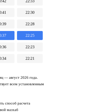
0:42
22:33
0:41
22:30
0:39
22:28
0:37
22:25
0:36
22:23
0:34
22:21
яц
— август 2026 года.
ствует всем установленным
ть способ расчета
свой мазхаб