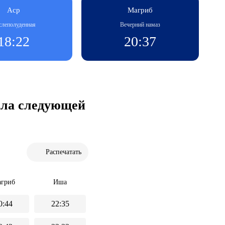
Аср
Магриб
слеполуденная
Вечерний намаз
18:22
20:37
чала следующей
Распечатать
гриб
Иша
0:44
22:35