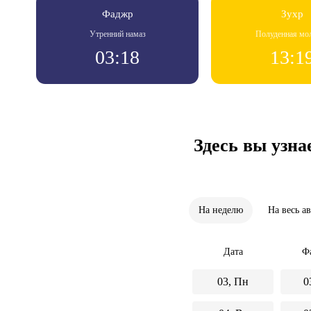
Фаджр
Зухр
Утренний намаз
Полуденная мо
03:18
13:1
Здесь вы узна
На неделю
На весь а
Дата
Ф
03, Пн
0