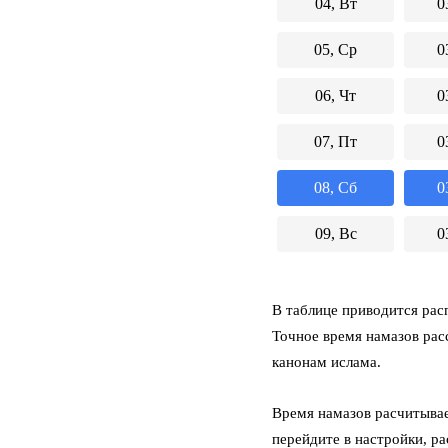
04, Вт
0
05, Ср
0
06, Чт
0
07, Пт
0
08, Сб
0
09, Вс
0
В таблице приводится расп
Точное время намазов рас
канонам ислама.
Время намазов расчитывае
перейдите в настройки, р