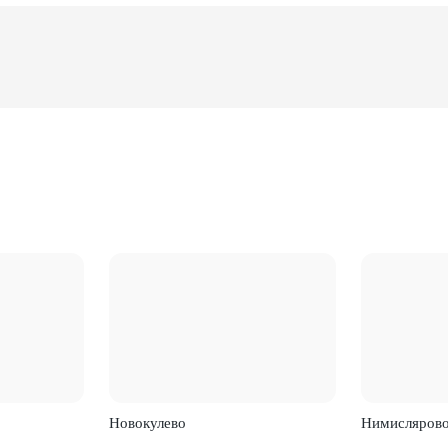
Новокулево
Нимисляров