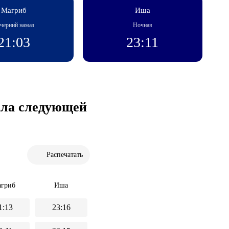
Магриб
Иша
черний намаз
Ночная
21:03
23:11
чала следующей
Распечатать
гриб
Иша
1:13
23:16