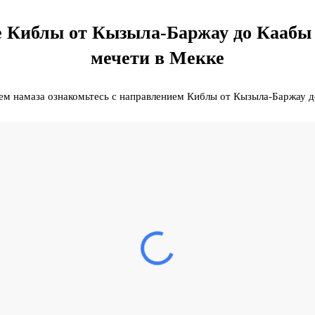
 Киблы от Кызыла-Баржау до Каабы 
мечети в Мекке
м намаза ознакомьтесь с направлением Киблы от Кызыла-Баржау д