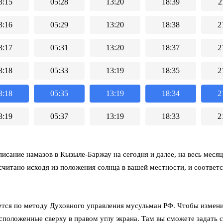
3:15
05:28
13:20
18:39
2
3:16
05:29
13:20
18:38
2
3:17
05:31
13:20
18:37
2
3:18
05:33
13:19
18:35
2
3:18
05:35
13:19
18:34
2
3:19
05:37
13:19
18:33
2
исание намазов в Кызыле-Баржау на сегодня и далее, на весь месяц
считано исходя из положения солнца в вашей местности, и соответ
тся по методу Духовного управления мусульман РФ. Чтобы измени
асположенные сверху в правом углу экрана. Там вы сможете задать 