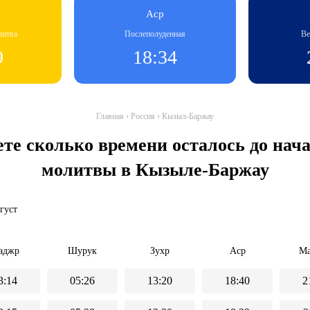
Аср
литва
Послеполуденная
Ве
9
18:34
Главная
›
Россия
›
Кызыл-Баржау
ете сколько времени осталось до на
молитвы в Кызыле-Баржау
вгуст
аджр
Шурук
Зухр
Аср
Ма
3:14
05:26
13:20
18:40
2