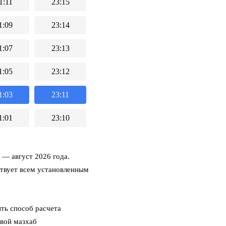
1:11
23:15
1:09
23:14
1:07
23:13
1:05
23:12
1:03
23:11
1:01
23:10
— август 2026 года.
ствует всем установленным
ть способ расчета
свой мазхаб