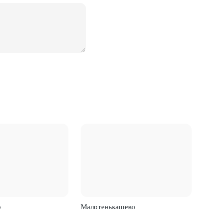
о
Малотенькашево