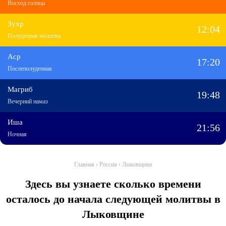
Восход солнца
Зухр
12:04
Полуденная молитва
Аср
17:20
Послеполуденная
Магриб
19:48
Вечерний намаз
Иша
21:56
Ночная
Главная
›
Россия
›
Лыковщина
Здесь вы узнаете сколько времени
осталось до начала следующей молитвы в
Лыковщине