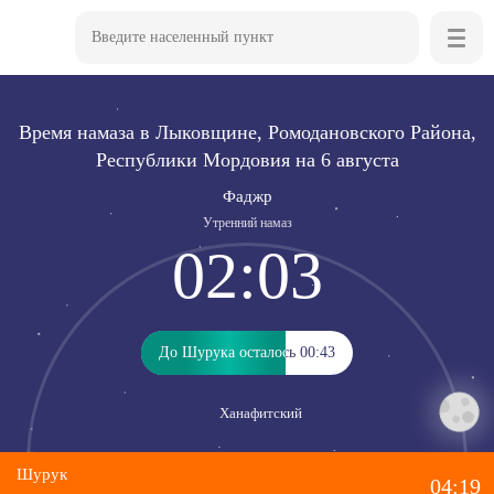
Время намаза в Лыковщине, Ромодановского Района,
Республики Мордовия на 6 августа
Фаджр
Утренний намаз
02:03
До Шурука осталось 00:43
До Шурука осталось 00:43
Ханафитский
Шурук
04:19