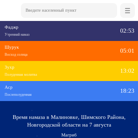
Фаджр
02:53
Утренний намаз
Шурук
05:01
Восход солнца
Зухр
13:02
Полуденная молитва
Аср
18:23
Послеполуденная
Время намаза в Малиновке, Шимского Района,
Новгородской области на 7 августа
Магриб