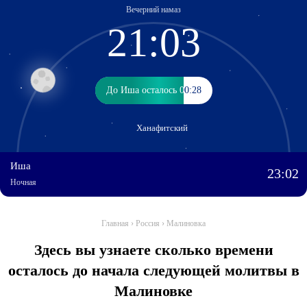
Вечерний намаз
21:03
До Иша осталось 00:28
До Иша осталось 00:28
Ханафитский
Иша
23:02
Ночная
Главная
›
Россия
›
Малиновка
Здесь вы узнаете сколько времени
осталось до начала следующей молитвы в
Малиновке