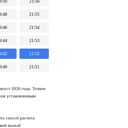
9:50
21:56
9:48
21:55
9:46
21:54
9:44
21:53
9:42
21:52
9:40
21:51
вгуст 2026 года. Точное
всем установленным
ть способ расчета
свой мазхаб