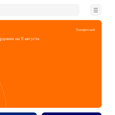
Ханафитский
довия на 8 августа