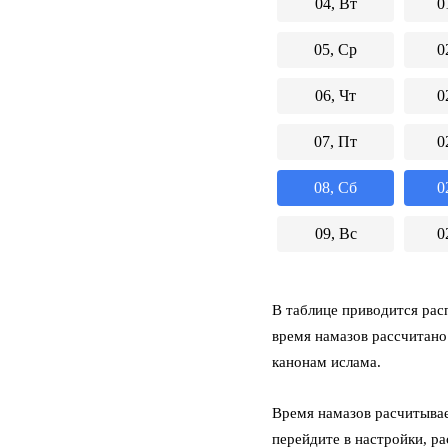
04, Вт
0
05, Ср
0
06, Чт
0
07, Пт
0
08, Сб
0
09, Вс
0
В таблице приводится расп
время намазов рассчитано
канонам ислама.
Время намазов расчитывае
перейдите в настройки, р