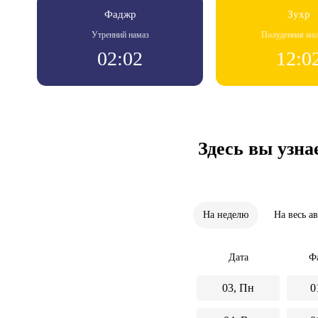
Фаджр
Зухр
Утренний намаз
Полуденная мо
02:02
12:0
Здесь вы узна
На неделю
На весь а
Дата
Ф
03, Пн
0