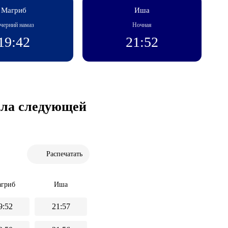
Магриб
Иша
черний намаз
Ночная
19:42
21:52
чала следующей
Распечатать
гриб
Иша
9:52
21:57