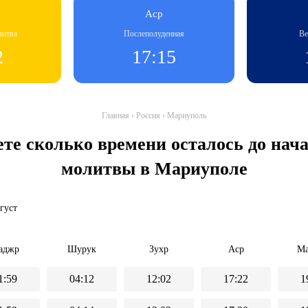
Аср
литва
Послеполуденная
Ве
2
17:15
Главная
›
Россия
›
Мариуполь
ете сколько времени осталось до на
молитвы в Мариуполе
вгуст
аджр
Шурук
Зухр
Аср
Ма
1:59
04:12
12:02
17:22
1