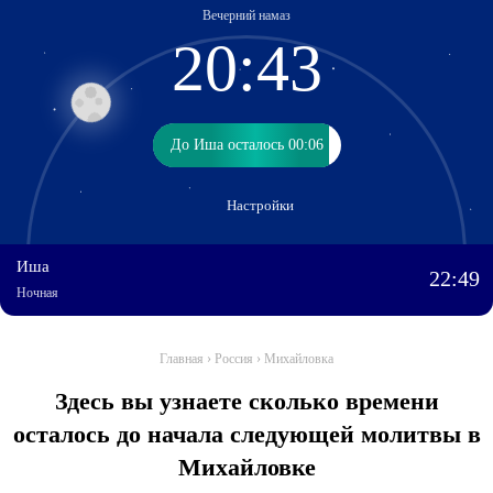
Вечерний намаз
20:43
До Иша осталось 00:06
До Иша осталось 00:06
Настройки
Иша
22:49
Ночная
Главная
›
Россия
›
Михайловка
Здесь вы узнаете сколько времени
осталось до начала следующей молитвы в
Михайловке