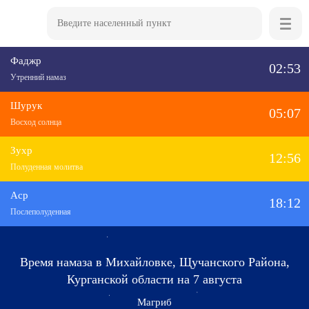
Фаджр
02:53
Утренний намаз
Шурук
05:07
Восход солнца
Зухр
12:56
Полуденная молитва
Аср
18:12
Послеполуденная
Время намаза в Михайловке, Щучанского Района,
Курганской области на 7 августа
Магриб