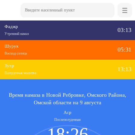
Фаджр
03:13
Утренний намаз
Шурук
05:31
Восход солнца
Зухр
13:13
Полуденная молитва
Время намаза в Новой Ребровке, Омского Района,
Омской области на 9 августа
Аср
Послеполуденная
18:26