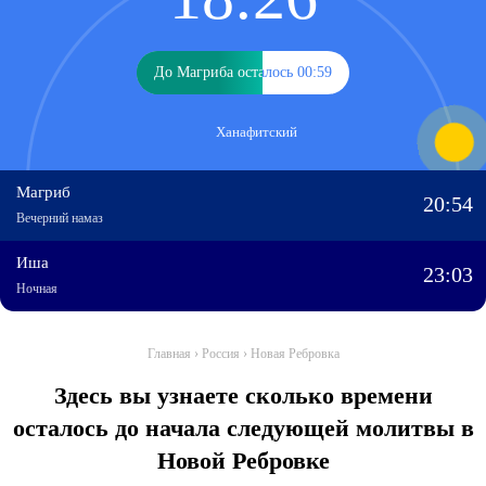
До Магриба осталось 00:59
До Магриба осталось 00:59
Ханафитский
Магриб
20:54
Вечерний намаз
Иша
23:03
Ночная
Главная
›
Россия
›
Новая Ребровка
Здесь вы узнаете сколько времени
осталось до начала следующей молитвы в
Новой Ребровке