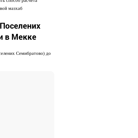
ть способ расчета
свой мазхаб
 Поселених
и в Мекке
селених Семибратово) до