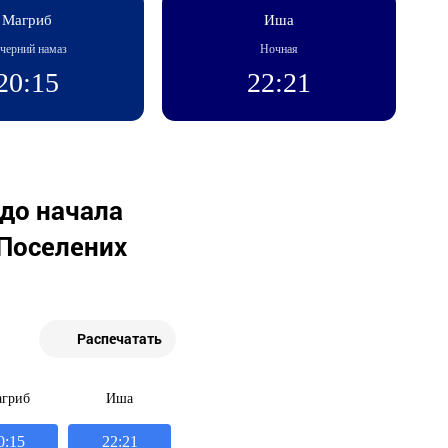
Магриб
Иша
черний намаз
Ночная
20:15
22:21
 до начала
Поселених
Распечатать
гриб
Иша
0:15
22:21