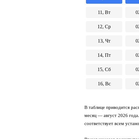
11, Вт
0
12, Ср
0
13, Чт
0
14, Пт
0
15, Сб
0
16, Вс
0
В таблице приводится расп
месяц
— август 2026 года.
соответствует всем устан