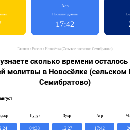
Аср
литва
Послеполуденная
Ве
7
17:42
Главная
›
Россия
›
Новосёлка (Cельское поселение Семибратово)
узнаете сколько времени осталось
й молитвы в Новосёлке (cельском 
Семибратово)
 август
аджр
Шурук
Зухр
Аср
Ма
2:24
04:38
12:27
17:42
2