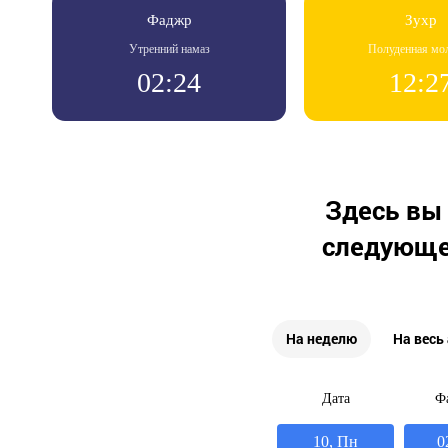
Фаджр
Зухр
Утренний намаз
Полуденная мо
02:24
12:2
Здесь вы 
следующе
На неделю
На весь
Дата
Ф
10, Пн
0