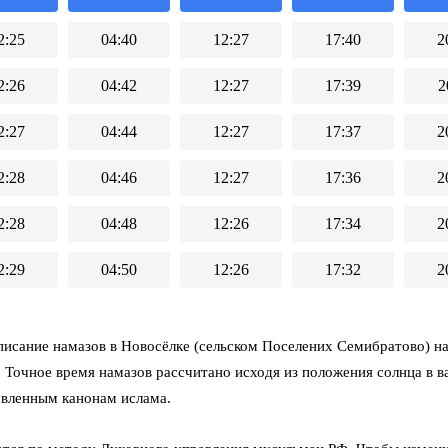
2:25
04:40
12:27
17:40
2
2:26
04:42
12:27
17:39
2
2:27
04:44
12:27
17:37
2
2:28
04:46
12:27
17:36
2
2:28
04:48
12:26
17:34
2
2:29
04:50
12:26
17:32
2
исание намазов в Новосёлке (cельском Поселених Семибратово) на 
 Точное время намазов рассчитано исходя из положения солнца в в
овленным канонам ислама.