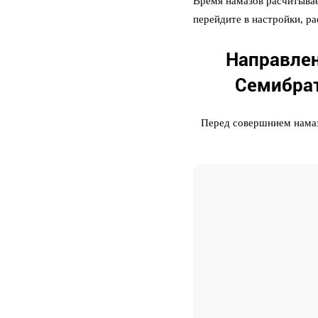
Время намазов расчитывае
перейдите в настройки, р
Направлен
Семибрат
Перед совершнием намаз