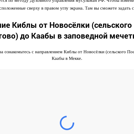
тся по методу Духовного управления мусульман РФ. Чтобы измени
асположенные сверху в правом углу экрана. Там вы сможете задать 
ие Киблы от Новосёлки (cельского
ово) до Каабы в заповедной мечет
а ознакомьтесь с направлением Киблы от Новосёлки (cельского По
Каабы в Мекке.