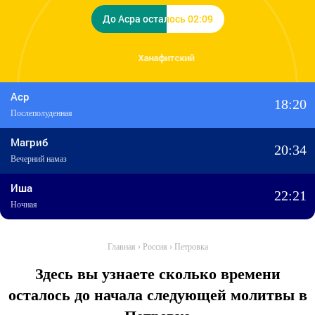
До Асра осталось 02:09
До Асра осталось 02:09
Ханафитский
Аср
18:20
Послеполуденная
Магриб
20:34
Вечерний намаз
Иша
22:21
Ночная
Главная
›
Россия
›
Петровка
Здесь вы узнаете сколько времени
осталось до начала следующей молитвы в