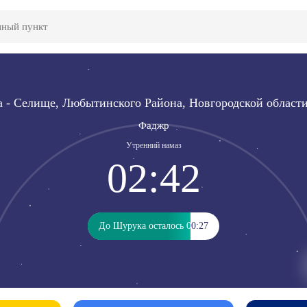
а - Селище, Любытинского Района, Новгородской области 
Фаджр
Утренний намаз
02:42
До Шурука осталось 00:27
До Шурука осталось 00:27