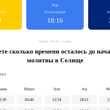
Аср
литва
Послеполуденная
Ве
4
18:16
Главная
›
Россия
›
Селище
ете сколько времени осталось до на
молитвы в Селище
вгуст
аджр
Шурук
Зухр
Аср
Ма
2:39
04:40
12:54
18:21
2