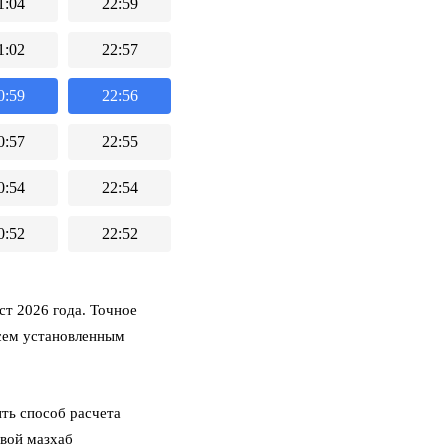
1:04
22:59
1:02
22:57
0:59
22:56
0:57
22:55
0:54
22:54
0:52
22:52
т 2026 года. Точное
всем установленным
ть способ расчета
свой мазхаб