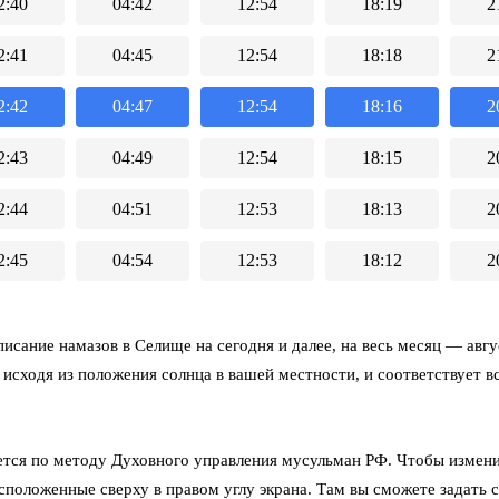
2:40
04:42
12:54
18:19
2
2:41
04:45
12:54
18:18
2
2:42
04:47
12:54
18:16
2
2:43
04:49
12:54
18:15
2
2:44
04:51
12:53
18:13
2
2:45
04:54
12:53
18:12
2
исание намазов в Селище на сегодня и далее, на весь месяц
— авгус
 исходя из положения солнца в вашей местности, и соответствует 
тся по методу Духовного управления мусульман РФ. Чтобы измени
асположенные сверху в правом углу экрана. Там вы сможете задать 