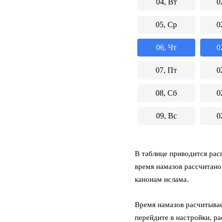
04, Вт
0
05, Ср
0
06, Чт
0
07, Пт
0
08, Сб
0
09, Вс
0
В таблице приводится расп
время намазов рассчитано
канонам ислама.
Время намазов расчитывае
перейдите в настройки, р