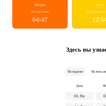
Шурук
Зухр
Восход солнца
Полуденная мо
04:47
12:5
Здесь вы узна
На неделю
На весь а
Дата
Ф
03, Пн
0