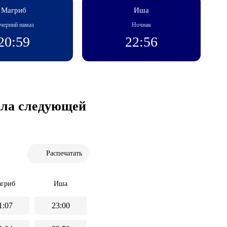
Магриб
Иша
черний намаз
Ночная
20:59
22:56
чала следующей
Распечатать
гриб
Иша
1:07
23:00