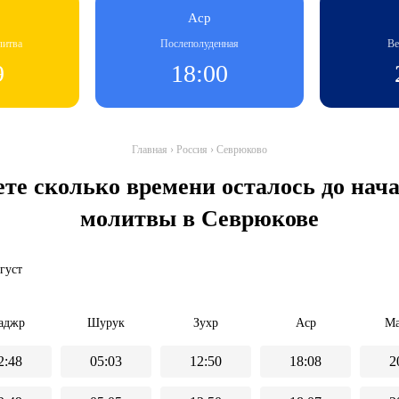
Аср
литва
Послеполуденная
Ве
9
18:00
Главная
›
Россия
›
Севрюково
ете сколько времени осталось до на
молитвы в Севрюкове
вгуст
аджр
Шурук
Зухр
Аср
Ма
2:48
05:03
12:50
18:08
2