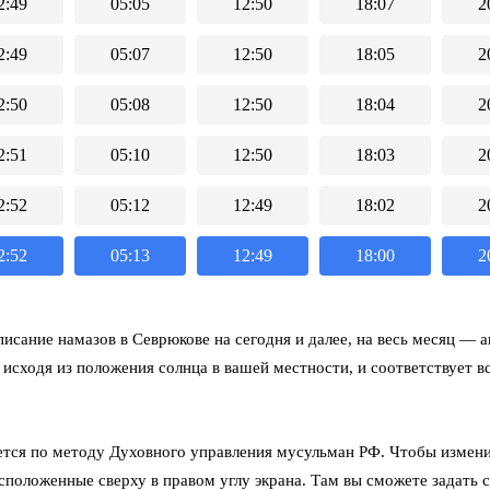
2:49
05:05
12:50
18:07
2
2:49
05:07
12:50
18:05
2
2:50
05:08
12:50
18:04
2
2:51
05:10
12:50
18:03
2
2:52
05:12
12:49
18:02
2
2:52
05:13
12:49
18:00
2
исание намазов в Севрюкове на сегодня и далее, на весь месяц
— ав
 исходя из положения солнца в вашей местности, и соответствует 
тся по методу Духовного управления мусульман РФ. Чтобы измени
асположенные сверху в правом углу экрана. Там вы сможете задать 