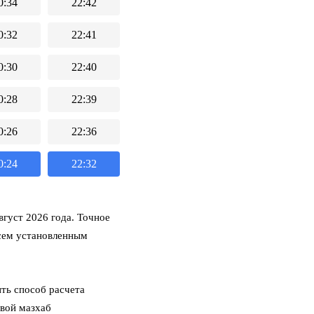
0:34
22:42
0:32
22:41
0:30
22:40
0:28
22:39
0:26
22:36
0:24
22:32
густ 2026 года. Точное
всем установленным
ть способ расчета
свой мазхаб