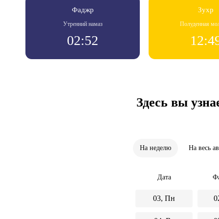
Фаджр
Зухр
Утренний намаз
Полуденная мо
02:52
12:4
Здесь вы узна
На неделю
На весь а
Дата
Ф
03, Пн
0