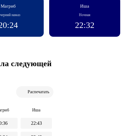
Магриб
Иша
черний намаз
Ночная
20:24
22:32
чала следующей
Распечатать
гриб
Иша
0:36
22:43