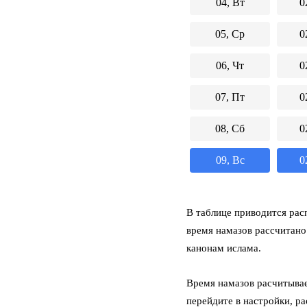
04, Вт
0
05, Ср
0
06, Чт
0
07, Пт
0
08, Сб
0
09, Вс
0
В таблице приводится расп
время намазов рассчитано
канонам ислама.
Время намазов расчитывае
перейдите в настройки, р