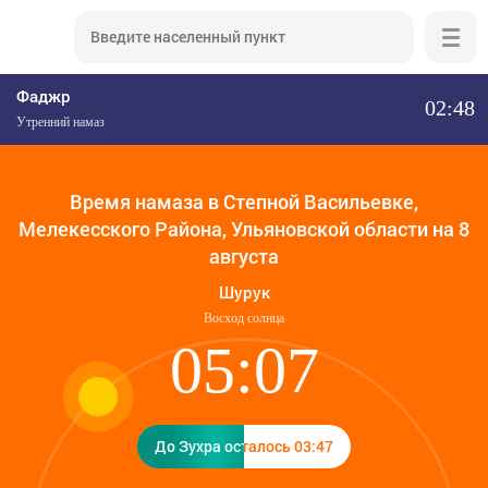
Фаджр
02:48
Утренний намаз
Время намаза в Степной Васильевке,
Мелекесского Района, Ульяновской области на 8
августа
Шурук
Восход солнца
05:07
До Зухра осталось 03:47
До Зухра осталось 03:47