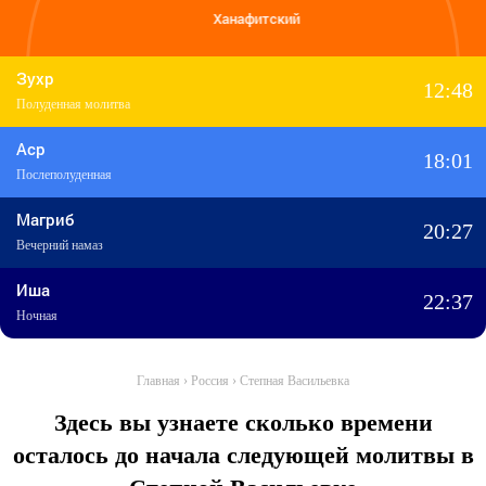
Ханафитский
Зухр
12:48
Полуденная молитва
Аср
18:01
Послеполуденная
Магриб
20:27
Вечерний намаз
Иша
22:37
Ночная
Главная
›
Россия
›
Степная Васильевка
Здесь вы узнаете сколько времени
осталось до начала следующей молитвы в