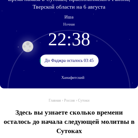
Тверской области на 6 августа
Иша
Ночная
22:38
До Фаджра осталось 03:45
До Фаджра осталось 03:45
Ханафитский
Главная
›
Россия
›
Сутоки
Здесь вы узнаете сколько времени
осталось до начала следующей молитвы в
Сутоках