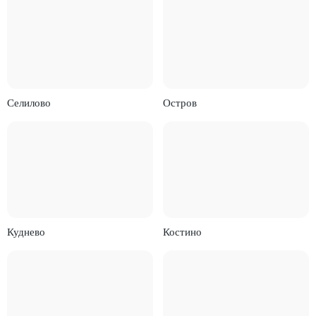
Селилово
Остров
Куднево
Костино