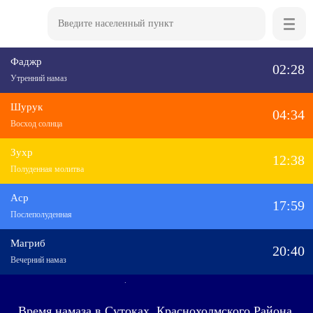
Фаджр
02:28
Утренний намаз
Шурук
04:34
Восход солнца
Зухр
12:38
Полуденная молитва
Аср
17:59
Послеполуденная
Магриб
20:40
Вечерний намаз
Время намаза в Сутоках, Краснохолмского Района,