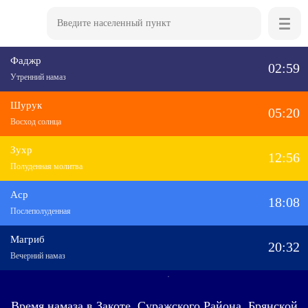
Фаджр
02:59
Утренний намаз
Шурук
05:20
Восход солнца
Зухр
12:56
Полуденная молитва
Аср
18:08
Послеполуденная
Магриб
20:32
Вечерний намаз
Время намаза в Закоте, Суражского Района, Брянской