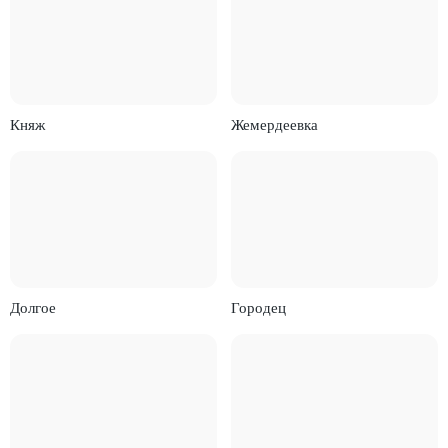
Княж
Жемердеевка
Долгое
Городец