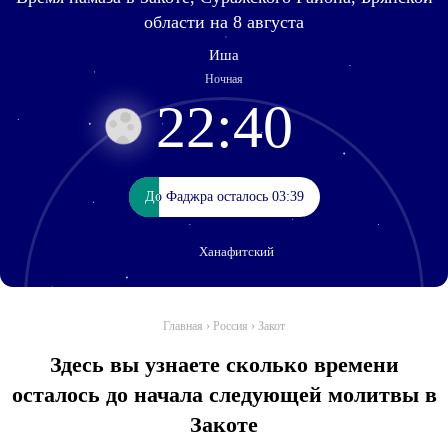
области на 8 августа
Иша
Ночная
22:40
До Фаджра осталось 03:39
До Фаджра осталось 03:39
Ханафитский
Главная
›
Россия
›
Закот
Здесь вы узнаете сколько времени
осталось до начала следующей молитвы в
Закоте