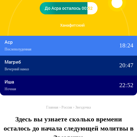
До Асра осталось 00:52
До Асра осталось 00:52
Ханафитский
Аср
18:24
Послеполуденная
Магриб
20:47
Вечерний намаз
Иша
22:52
Ночная
Главная
›
Россия
›
Звездочка
Здесь вы узнаете сколько времени
осталось до начала следующей молитвы в